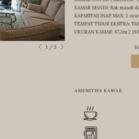
KAMAR MANDI: Bak mandi dan
KAPASITAS INAP MAX: 2 ora
TEMPAT TIDUR EKSTRA: Tida
UKURAN KAMAR: 87,3m 2 (939
Next
Slideshow
Clicking
1
/
3
H
Previous
control
on
buttons
the
following
links
will
AMENITIES KAMAR
update
the
content
above