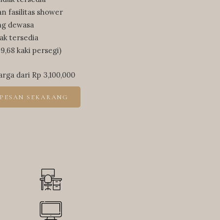
 fasilitas shower
ng dewasa
k tersedia
,68 kaki persegi)
arga dari
Rp 3,100,000
PESAN SEKARANG