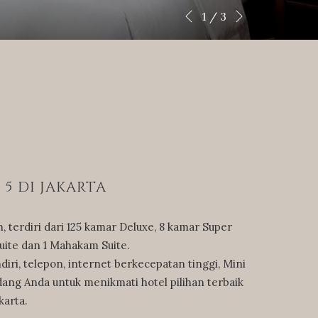
Next
Slideshow
Clicking
1
/
3
Previous
control
on
buttons
the
following
links
will
update
the
content
above
5 DI JAKARTA
terdiri dari 125 kamar Deluxe, 8 kamar Super
Suite dan 1 Mahakam Suite.
ri, telepon, internet berkecepatan tinggi, Mini
ndang Anda untuk menikmati hotel pilihan terbaik
karta.