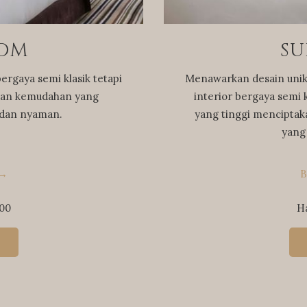
OOM
SU
ergaya semi klasik tetapi
Menawarkan desain uni
dan kemudahan yang
interior bergaya semi
dan nyaman.
yang tinggi menciptak
yang 
B
000
H
G