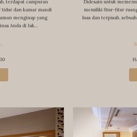
ah, terdapat campuran
Didesain untuk memenuh
tidur dan kamar mandi
memiliki fitur-fitur rua
laman menginap yang
luas dan terpisah, sebu
nas Anda di Jak…
B
000
H
G