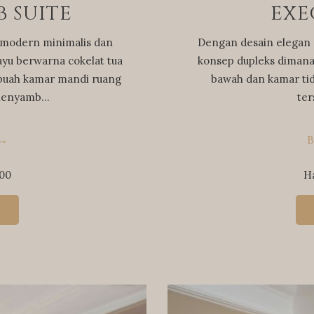
 SUITE
EXE
 modern minimalis dan
Dengan desain elegan 
yu berwarna cokelat tua
konsep dupleks dimana
buah kamar mandi ruang
bawah dan kamar tidu
i menyamb…
ter
B
000
H
G