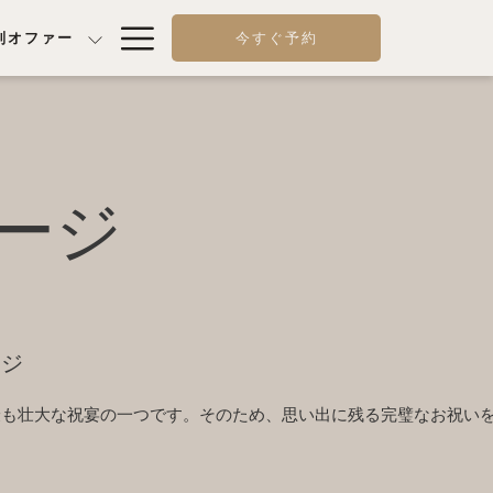
Hamburger
別オファー
今すぐ予約
Menu
ージ
ージ
最も壮大な祝宴の一つです。そのため、思い出に残る完璧なお祝い