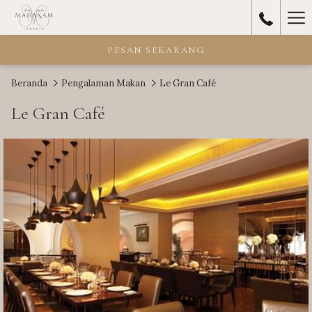
Ha
Me
PESAN SEKARANG
Beranda
Pengalaman Makan
Le Gran Café
Le Gran Café