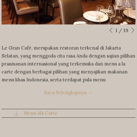
Slideshow
Clicking
1
/
19
Previous
control
on
buttons
the
Le Gran Café, merupakan restoran terkenal di Jakarta
following
Selatan, yang menggoda cita rasa Anda dengan sajian pilihan
links
prasmanan internasional yang terkemuka dan menu a la
will
carte dengan berbagai pilihan yang menyajikan makanan
update
menu khas Indonesia, serta terdapat pula menu
the
internasional, Asia dan Jepang.
Baca Selengkapnya
content
JAM BUKA:
above
Senin - Minggu : 06.00 pagi - 10.00 malam
Menu Ala Carte
LOKASI:
Lantai Mezzanine