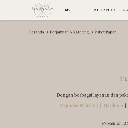
Id
BERANDA
K
Beranda
Perjamuan & Katering
Paket Rapat
TE
Dengan berbagai layanan dan pak
Magnolia Ballroom
|
Gardenia
| 
Proyektor LCD