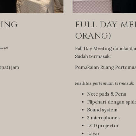
TING
FULL DAY ME
ORANG)
0++*
Full Day Meeting dimulai da
Sudah termasuk:
mpat) jam
Pemakaian Ruang Pertemuan 
Fasilitas pertemuan termasuk:
Note pads & Pena
Flipchart dengan spid
Sound system
2 microphones
LCD projector
Layar