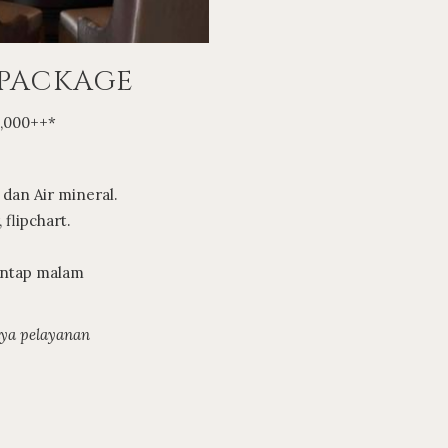
 PACKAGE
0,000++*
 dan Air mineral.
 flipchart.
Santap malam
aya pelayanan