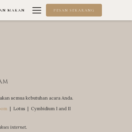
Hamburger
AN MAKAN
PESAN SEKARANG
Menu
KAM
akan semua kebutuhan acara Anda.
oom
| Lotus | Cymbidium I and II
kses internet.